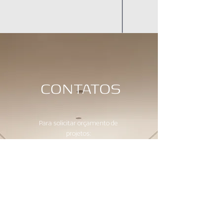
CONTATOS
Para solicitar orçamento de
projetos:
projetos@wfarquitetos.com.br
Para fazer parte de nossa equipe:
rh@wfarquitetos.com.br
Para apresentar seu produto ou