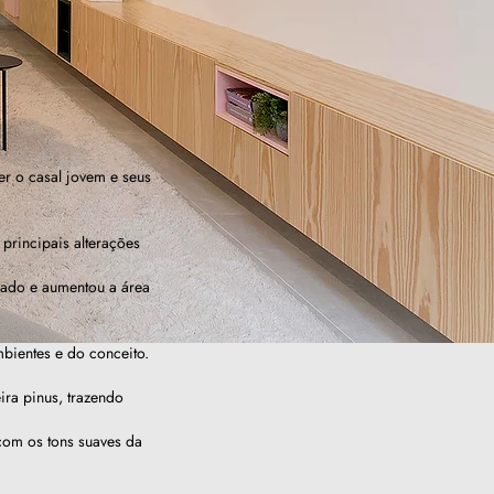
r o casal jovem e seus
principais alterações
liado e aumentou a área
mbientes e do conceito.
ira pinus, trazendo
com os tons suaves da