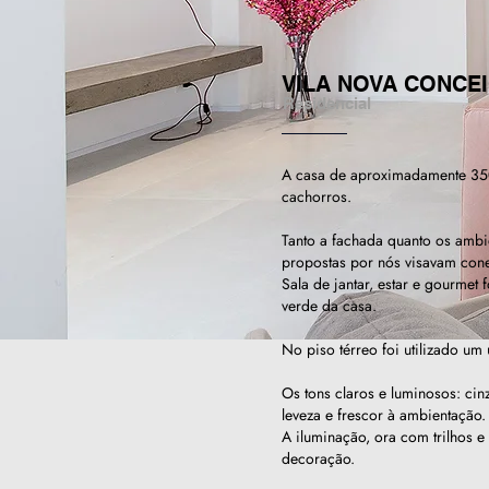
VILA NOVA CONCE
Residencial
A casa de aproximadamente 350
cachorros.
Tanto a fachada quanto os ambi
propostas por nós visavam conec
Sala de jantar, estar e gourmet
verde da casa.
No piso térreo foi utilizado um
Os tons claros e luminosos: cin
leveza e frescor à ambientação.
A iluminação, ora com trilhos 
decoração.