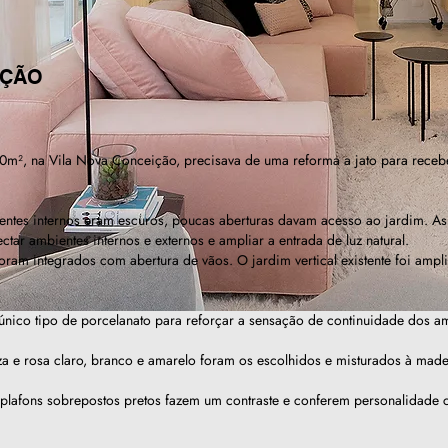
IÇÃO
m², na Vila Nova Conceição, precisava de uma reforma a jato para recebe
entes internos eram escuros, poucas aberturas davam acesso ao jardim. As 
tar ambientes internos e externos e ampliar a entrada de luz natural.
 foram integrados com abertura de vãos. O jardim vertical existente foi amp
 único tipo de porcelanato para reforçar a sensação de continuidade dos a
za e rosa claro, branco e amarelo foram os escolhidos e misturados à made
e plafons sobrepostos pretos fazem um contraste e conferem personalidade 